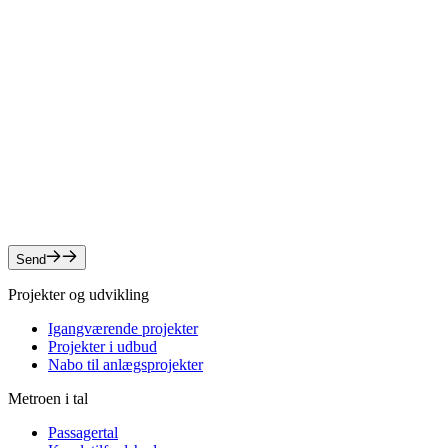
Træk filer ind eller klik for at vælge filer
Når du udfylder formularen, accepterer du at modta
e-mail. For at vi kan sende dig det ønskede indhold,
ti lat gemme dine kontaktoplysninger. Du kan til en
bede om at få indsigt i, hvilke data vi har om dig, 
kan bede om at få slettet dine data. Se mere i vores
privatlivspolitik
Captcha
reCAPTCHA verificering vil starte, når du sender f
Send
Projekter og udvikling
Igangværende projekter
Projekter i udbud
Nabo til anlægsprojekter
Metroen i tal
Passagertal