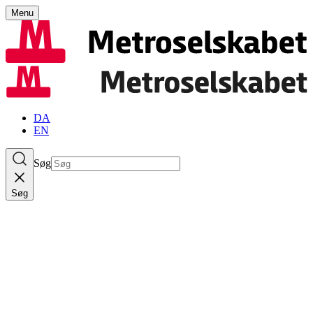
Menu
DA
EN
Søg
Søg