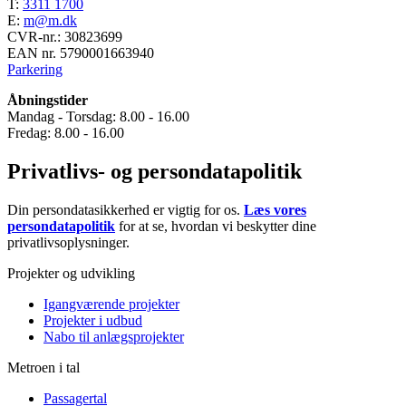
T:
3311 1700
E:
m@m.dk
CVR-nr.: 30823699
EAN nr. 5790001663940
Parkering
Åbningstider
Mandag - Torsdag: 8.00 - 16.00
Fredag: 8.00 - 16.00
Privatlivs- og persondatapolitik
Din persondatasikkerhed er vigtig for os.
Læs vores
persondatapolitik
for at se, hvordan vi beskytter dine
privatlivsoplysninger.
Projekter og udvikling
Igangværende projekter
Projekter i udbud
Nabo til anlægsprojekter
Metroen i tal
Passagertal