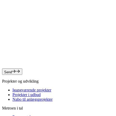
Træk filer ind eller klik for at vælge filer
Når du udfylder formularen, accepterer du at modta
e-mail. For at vi kan sende dig det ønskede indhold,
ti lat gemme dine kontaktoplysninger. Du kan til en
bede om at få indsigt i, hvilke data vi har om dig, 
kan bede om at få slettet dine data. Se mere i vores
privatlivspolitik
Captcha
reCAPTCHA verificering vil starte, når du sender f
Send
Projekter og udvikling
Igangværende projekter
Projekter i udbud
Nabo til anlægsprojekter
Metroen i tal