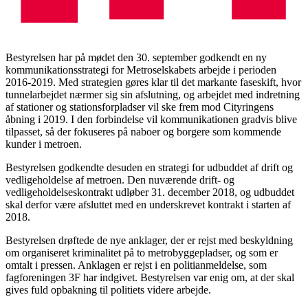
Bestyrelsen har på mødet den 30. september godkendt en ny
kommunikationsstrategi for Metroselskabets arbejde i perioden
2016-2019. Med strategien gøres klar til det markante faseskift, hvor
tunnelarbejdet nærmer sig sin afslutning, og arbejdet med indretning
af stationer og stationsforpladser vil ske frem mod Cityringens
åbning i 2019. I den forbindelse vil kommunikationen gradvis blive
tilpasset, så der fokuseres på naboer og borgere som kommende
kunder i metroen.
Bestyrelsen godkendte desuden en strategi for udbuddet af drift og
vedligeholdelse af metroen. Den nuværende drift- og
vedligeholdelseskontrakt udløber 31. december 2018, og udbuddet
skal derfor være afsluttet med en underskrevet kontrakt i starten af
2018.
Bestyrelsen drøftede de nye anklager, der er rejst med beskyldning
om organiseret kriminalitet på to metrobyggepladser, og som er
omtalt i pressen. Anklagen er rejst i en politianmeldelse, som
fagforeningen 3F har indgivet. Bestyrelsen var enig om, at der skal
gives fuld opbakning til politiets videre arbejde.