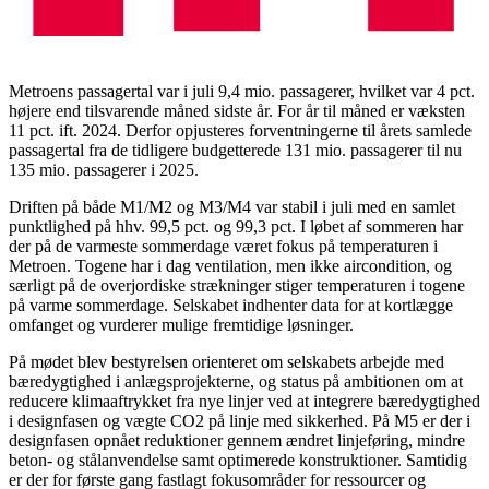
Metroens passagertal var i juli 9,4 mio. passagerer, hvilket var 4 pct.
højere end tilsvarende måned sidste år. For år til måned er væksten
11 pct. ift. 2024. Derfor opjusteres forventningerne til årets samlede
passagertal fra de tidligere budgetterede 131 mio. passagerer til nu
135 mio. passagerer i 2025.
Driften på både M1/M2 og M3/M4 var stabil i juli med en samlet
punktlighed på hhv. 99,5 pct. og 99,3 pct. I løbet af sommeren har
der på de varmeste sommerdage været fokus på temperaturen i
Metroen. Togene har i dag ventilation, men ikke aircondition, og
særligt på de overjordiske strækninger stiger temperaturen i togene
på varme sommerdage. Selskabet indhenter data for at kortlægge
omfanget og vurderer mulige fremtidige løsninger.
På mødet blev bestyrelsen orienteret om selskabets arbejde med
bæredygtighed i anlægsprojekterne, og status på ambitionen om at
reducere klimaaftrykket fra nye linjer ved at integrere bæredygtighed
i designfasen og vægte CO2 på linje med sikkerhed. På M5 er der i
designfasen opnået reduktioner gennem ændret linjeføring, mindre
beton- og stålanvendelse samt optimerede konstruktioner. Samtidig
er der for første gang fastlagt fokusområder for ressourcer og