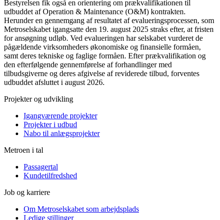
Bestyrelsen fik også en orientering om prækvalifikationen til
udbuddet af Operation & Maintenance (O&M) kontrakten.
Herunder en gennemgang af resultatet af evalueringsprocessen, som
Metroselskabet igangsatte den 19. august 2025 straks efter, at fristen
for ansøgning udløb. Ved evalueringen har selskabet vurderet de
pågældende virksomheders økonomiske og finansielle formåen,
samt deres tekniske og faglige formåen. Efter prækvalifikation og
den efterfølgende gennemførelse af forhandlinger med
tilbudsgiverne og deres afgivelse af reviderede tilbud, forventes
udbuddet afsluttet i august 2026.
Projekter og udvikling
Igangværende projekter
Projekter i udbud
Nabo til anlægsprojekter
Metroen i tal
Passagertal
Kundetilfredshed
Job og karriere
Om Metroselskabet som arbejdsplads
Ledige stillinger