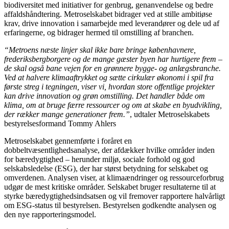
biodiversitet med initiativer for genbrug, genanvendelse og bedre
affaldshåndtering. Metroselskabet bidrager ved at stille ambitiøse
krav, drive innovation i samarbejde med leverandører og dele ud af
erfaringerne, og bidrager hermed til omstilling af branchen.
“Metroens næste linjer skal ikke bare bringe københavnere,
frederiksbergborgere og de mange gæster byen har hurtigere frem –
de skal også bane vejen for en grønnere bygge- og anlægsbranche.
Ved at halvere klimaaftrykket og sætte cirkulær økonomi i spil fra
første streg i tegningen, viser vi, hvordan store offentlige projekter
kan drive innovation og grøn omstilling. Det handler både om
klima, om at bruge færre ressourcer og om at skabe en byudvikling,
der rækker mange generationer frem.”
, udtaler Metroselskabets
bestyrelsesformand Tommy Ahlers
Metroselskabet gennemførte i foråret en
dobbeltvæsentlighedsanalyse, der afdækker hvilke områder inden
for bæredygtighed – herunder miljø, sociale forhold og god
selskabsledelse (ESG), der har størst betydning for selskabet og
omverdenen. Analysen viser, at klimaændringer og ressourceforbrug
udgør de mest kritiske områder. Selskabet bruger resultaterne til at
styrke bæredygtighedsindsatsen og vil fremover rapportere halvårligt
om ESG-status til bestyrelsen. Bestyrelsen godkendte analysen og
den nye rapporteringsmodel.