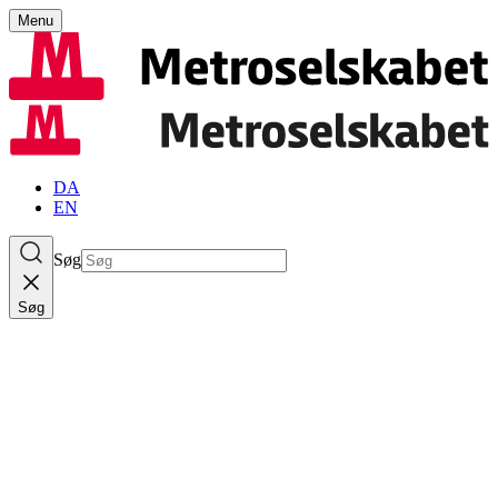
Menu
DA
EN
Søg
Søg