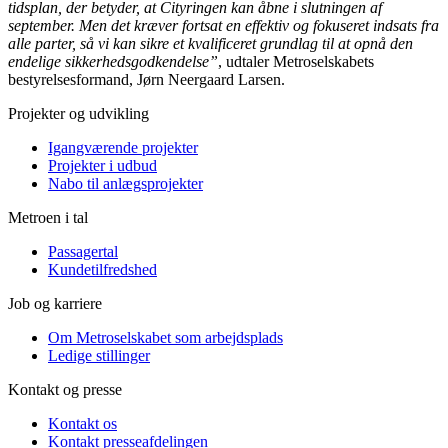
tidsplan, der betyder, at Cityringen kan åbne i slutningen af
september. Men det kræver fortsat en effektiv og fokuseret indsats fra
alle parter, så vi kan sikre et kvalificeret grundlag til at opnå den
endelige sikkerhedsgodkendelse”
, udtaler Metroselskabets
bestyrelsesformand, Jørn Neergaard Larsen.
Projekter og udvikling
Igangværende projekter
Projekter i udbud
Nabo til anlægsprojekter
Metroen i tal
Passagertal
Kundetilfredshed
Job og karriere
Om Metroselskabet som arbejdsplads
Ledige stillinger
Kontakt og presse
Kontakt os
Kontakt presseafdelingen