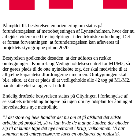
På mødet fik bestyrelsen en orientering om status på
forundersøgelsen af metrobetjeningen af Lynetteholmen, hvor der nu
arbejdes videre med tre linjeføringer i den tekniske udredning. Det
er fortsat forventningen, at forundersøgelsen kan afleveres til
projektets styregruppe primo 2020.
Bestyrelsen godkendte desuden, at der udføres en række
ombygninger i Kontrol- og Vedligeholdelsescentret for M1/M2, så
der gøres plads til de otte nyindkøbte tog, der skal medvirke til at
afhjælpe kapacitetsudfordringerne i metroen. Ombygningen skal
bl.a. sikre, at der er plads til at vedligeholde alle 42 tog på M1/M2,
når de otte ekstra tog er sat i drift.
Endelig drøftede bestyrelsen status på Cityringen i forlængelse af
selskabets udmelding tidligere på ugen om ny tidsplan for åbning af
hovedstadens nye metrolinje.
”I det store og hele handler det nu om at få afsluttet det sidste
arbejde på projektet, så vi kan byde de mange kunder, der glæder
sig til at kunne tage det nye metronet i brug, velkommen. Vi har
sammen med entreprenørerne lavet en opdateret og realistisk