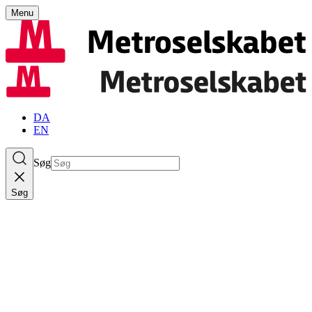
Menu
DA
EN
Søg
Søg