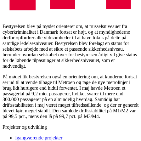
Bestyrelsen blev på mødet orienteret om, at trusselsniveauet fra
cyberkriminalitet i Danmark fortsat er højt, og at myndighederne
derfor opfordrer alle virksomheder til at have fokus på dette på
samtlige ledelsesniveauer. Bestyrelsen blev forelagt en status for
selskabets arbejde med at sikre et passende sikkerhedsniveau,
herunder hvordan selskabet over for bestyrelsen årligt vil give status
for de løbende tilpasninger at sikkerhedsniveauet, som er
nødvendigt.
På mødet fik bestyrelsen også en orientering om, at kunderne fortsat
ser ud til at vende tilbage til Metroen og tage de nye metrolinjer i
brug lidt hurtigere end hidtil forventet. I maj havde Metroen et
passagertal på 9,2 mio. passagerer, hvilket svarer til mere end
300.000 passagerer på en almindelig hverdag. Samtidig har
driftsstabiliteten i maj været meget tilfredsstillende, og der er generelt
blevet kørt meget stabilt. Den samlede driftsstabilitet på M1/M2 var
på 99,5 pct., mens den lå på 99,7 pct. på M3/M4.
Projekter og udvikling
Igangværende projekter