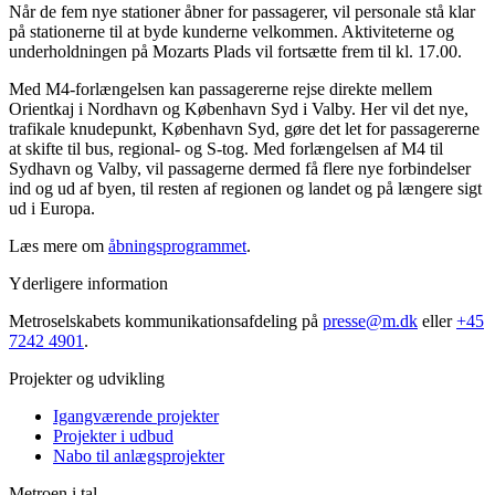
Når de fem nye stationer åbner for passagerer, vil personale stå klar
på stationerne til at byde kunderne velkommen. Aktiviteterne og
underholdningen på Mozarts Plads vil fortsætte frem til kl. 17.00.
Med M4-forlængelsen kan passagererne rejse direkte mellem
Orientkaj i Nordhavn og København Syd i Valby. Her vil det nye,
trafikale knudepunkt, København Syd, gøre det let for passagererne
at skifte til bus, regional- og S-tog. Med forlængelsen af M4 til
Sydhavn og Valby, vil passagerne dermed få flere nye forbindelser
ind og ud af byen, til resten af regionen og landet og på længere sigt
ud i Europa.
Læs mere om
åbningsprogrammet
.
Yderligere information
Metroselskabets kommunikationsafdeling på
presse@m.dk
eller
+45
7242 4901
.
Projekter og udvikling
Igangværende projekter
Projekter i udbud
Nabo til anlægsprojekter
Metroen i tal