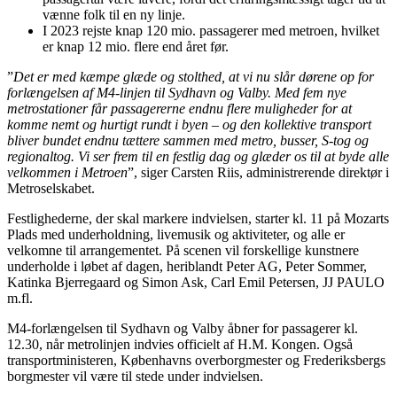
vænne folk til en ny linje.
I 2023 rejste knap 120 mio. passagerer med metroen, hvilket
er knap 12 mio. flere end året før.
”
Det er med kæmpe glæde og stolthed, at vi nu slår dørene op for
forlængelsen af M4-linjen til Sydhavn og Valby. Med fem nye
metrostationer får passagererne endnu flere muligheder for at
komme nemt og hurtigt rundt i byen – og den kollektive transport
bliver bundet endnu tættere sammen med metro, busser, S-tog og
regionaltog. Vi ser frem til en festlig dag og glæder os til at byde alle
velkommen i Metroen
”, siger Carsten Riis, administrerende direktør i
Metroselskabet.
Festlighederne, der skal markere indvielsen, starter kl. 11 på Mozarts
Plads med underholdning, livemusik og aktiviteter, og alle er
velkomne til arrangementet. På scenen vil forskellige kunstnere
underholde i løbet af dagen, heriblandt Peter AG, Peter Sommer,
Katinka Bjerregaard og Simon Ask, Carl Emil Petersen, JJ PAULO
m.fl.
M4-forlængelsen til Sydhavn og Valby åbner for passagerer kl.
12.30, når metrolinjen indvies officielt af H.M. Kongen. Også
transportministeren, Københavns overborgmester og Frederiksbergs
borgmester vil være til stede under indvielsen.