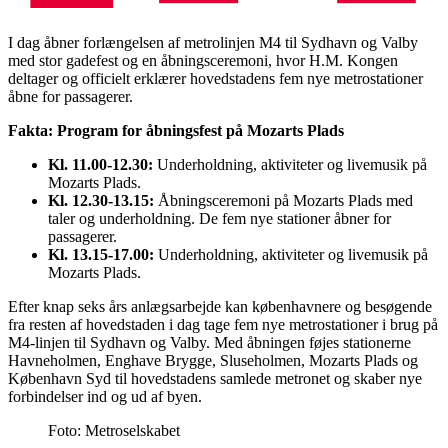
I dag åbner forlængelsen af metrolinjen M4 til Sydhavn og Valby
med stor gadefest og en åbningsceremoni, hvor H.M. Kongen
deltager og officielt erklærer hovedstadens fem nye metrostationer
åbne for passagerer.
Fakta: Program for åbningsfest på Mozarts Plads
Kl. 11.00-12.30:
Underholdning, aktiviteter og livemusik på
Mozarts Plads.
Kl. 12.30-13.15:
Åbningsceremoni på Mozarts Plads med
taler og underholdning. De fem nye stationer åbner for
passagerer.
Kl. 13.15-17.00:
Underholdning, aktiviteter og livemusik på
Mozarts Plads.
Efter knap seks års anlægsarbejde kan københavnere og besøgende
fra resten af hovedstaden i dag tage fem nye metrostationer i brug på
M4-linjen til Sydhavn og Valby. Med åbningen føjes stationerne
Havneholmen, Enghave Brygge, Sluseholmen, Mozarts Plads og
København Syd til hovedstadens samlede metronet og skaber nye
forbindelser ind og ud af byen.
Foto:
Metroselskabet