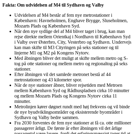
Fakta: Om udvidelsen af M4 til Sydhavn og Valby
Udvidelsen af M4 består af fem nye metrostationer i
København: Havneholmen, Enghave Brygge, Sluseholmen,
Mozarts Plads og København Syd.
Når den nye sydlige del af M4 bliver taget i brug, kan man
rejse direkte mellem Orientkaj i Nordhavn til København Syd
i Valby over Østerbro, City, Vesterbro og Sydhavn. Undervejs
kan man skifte til M3 Cityringen på seks stationer og til
linjerne M1 og M2 på Kongens Nytorv.
Med åbningen bliver det muligt at skifte mellem metro og S-
tog på otte stationer og mellem metro og regionaltog på seks
stationer.
Efter åbningen vil det samlede metronet bestå af 44
metrostationer og 43 kilometer spor.
Når de nye stationer åbner, bliver rejsetiden med Metroen
mellem København Syd og Rådhuspladsen cirka 10 minutter
og mellem Mozarts Plads og Kongens Nytorv cirka 11
minutter.
Metrolinjen kører døgnet rundt med høj frekvens og vil binde
de nye byudviklingsområder og eksisterende byområder i
Sydhavn og Valby bedre sammen.
Fra 2030 forventes de fem nye stationer at få ca. otte millioner
passagerer årligt. De første år efter åbningen vil det årlige
passagertal være lavere, fordi det erfaringsmæssigt tager tid at