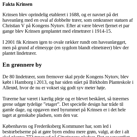
Fakta Krinsen
Krinsen blev oprindelig etableret i 1688, og er navnet på det
haveanlæg med en oval af dobbelte træer, som omkranser statuen af
Christian V på Kongens Nytorv. Efter at være blevet fjernet et par
gange blev Krinsen genplantet med elmetræer i 1914-15.
I 2001 fik Krinsen igen to ovale rækker rundt om haveanlægget,
men på grund af elmesyge (en sygdom blandt elmetræer) blev der
plantet lindetræer.
En grønnere by
De 80 lindetræer, som fremover skal pryde Kongens Nytorv, blev
købt i Hamborg i 2013, og har siden stået på Birkholm Planteskole i
Allerød, hvor de nu er vokset sig godt syv meter høje.
Træerne har været i kærlig pleje og er blevet beskåret, så træernes
grene udgør tydelige ”etager”. Det specielle design har tråde til
gamle dage, og opgaven med byrummet på Krinsen er i det hele
taget at genskabe pladsen, som den var.
Københavns og Frederiksberg Kommuner har, som led i
bestræbelserne på at gøre byen endnu mere grøn, valgt, at der i alt