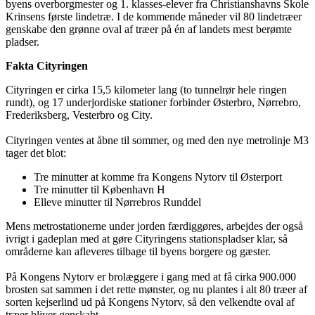
byens overborgmester og 1. klasses-elever fra Christianshavns Skole
Krinsens første lindetræ. I de kommende måneder vil 80 lindetræer
genskabe den grønne oval af træer på én af landets mest berømte
pladser.
Fakta Cityringen
Cityringen er cirka 15,5 kilometer lang (to tunnelrør hele ringen
rundt), og 17 underjordiske stationer forbinder Østerbro, Nørrebro,
Frederiksberg, Vesterbro og City.
Cityringen ventes at åbne til sommer, og med den nye metrolinje M3
tager det blot:
Tre minutter at komme fra Kongens Nytorv til Østerport
Tre minutter til København H
Elleve minutter til Nørrebros Runddel
Mens metrostationerne under jorden færdiggøres, arbejdes der også
ivrigt i gadeplan med at gøre Cityringens stationspladser klar, så
områderne kan afleveres tilbage til byens borgere og gæster.
På Kongens Nytorv er brolæggere i gang med at få cirka 900.000
brosten sat sammen i det rette mønster, og nu plantes i alt 80 træer af
sorten kejserlind ud på Kongens Nytorv, så den velkendte oval af
træer bliver genskabt.