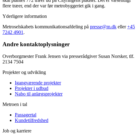
skal plantes 772 træer ud på Cityringens pladser. Det er væsentligt
flere træer, end der var før metrobyggeriet gik i gang.
Yderligere information
Metroselskabets kommunikationsafdeling på
presse@m.dk
eller
+45
7242 4901
.
Andre kontaktoplysninger
Overborgmester Frank Jensen via presserådgiver Susan Norsker, tlf.
2134 7504
Projekter og udvikling
Igangværende projekter
Projekter i udbud
Nabo til anlægsprojekter
Metroen i tal
Passagertal
Kundetilfredshed
Job og karriere