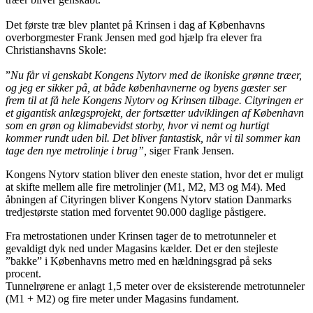
Det første træ blev plantet på Krinsen i dag af Københavns
overborgmester Frank Jensen med god hjælp fra elever fra
Christianshavns Skole:
”
Nu får vi genskabt Kongens Nytorv med de ikoniske grønne træer,
og jeg er sikker på, at både københavnerne og byens gæster ser
frem til at få hele Kongens Nytorv og Krinsen tilbage. Cityringen er
et gigantisk anlægsprojekt, der fortsætter udviklingen af København
som en grøn og klimabevidst storby, hvor vi nemt og hurtigt
kommer rundt uden bil. Det bliver fantastisk, når vi til sommer kan
tage den nye metrolinje i brug”,
siger Frank Jensen.
Kongens Nytorv station bliver den eneste station, hvor det er muligt
at skifte mellem alle fire metrolinjer (M1, M2, M3 og M4). Med
åbningen af Cityringen bliver Kongens Nytorv station Danmarks
tredjestørste station med forventet 90.000 daglige påstigere.
Fra metrostationen under Krinsen tager de to metrotunneler et
gevaldigt dyk ned under Magasins kælder. Det er den stejleste
”bakke” i Københavns metro med en hældningsgrad på seks
procent.
Tunnelrørene er anlagt 1,5 meter over de eksisterende metrotunneler
(M1 + M2) og fire meter under Magasins fundament.