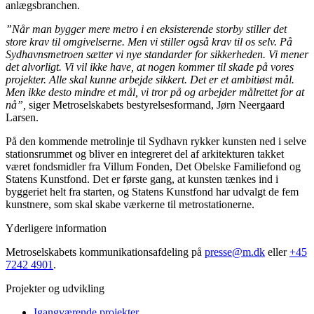
anlægsbranchen.
”Når man bygger mere metro i en eksisterende storby stiller det
store krav til omgivelserne. Men vi stiller også krav til os selv. På
Sydhavnsmetroen sætter vi nye standarder for sikkerheden. Vi mener
det alvorligt. Vi vil ikke have, at nogen kommer til skade på vores
projekter. Alle skal kunne arbejde sikkert. Det er et ambitiøst mål.
Men ikke desto mindre et mål, vi tror på og arbejder målrettet for at
nå”,
siger
Metroselskabets bestyrelsesformand, Jørn Neergaard
Larsen.
På den kommende metrolinje til Sydhavn rykker kunsten ned i selve
stationsrummet og bliver en integreret del af arkitekturen takket
været fondsmidler fra Villum Fonden, Det Obelske Familiefond og
Statens Kunstfond. Det er første gang, at kunsten tænkes ind i
byggeriet helt fra starten, og Statens Kunstfond har udvalgt de fem
kunstnere, som skal skabe værkerne til metrostationerne.
Yderligere information
Metroselskabets kommunikationsafdeling på
presse@m.dk
eller
+45
7242 4901
.
Projekter og udvikling
Igangværende projekter