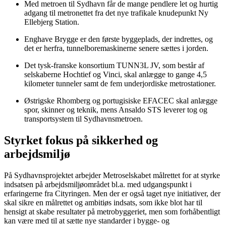
Med metroen til Sydhavn får de mange pendlere let og hurtig
adgang til metronettet fra det nye trafikale knudepunkt Ny
Ellebjerg Station.
Enghave Brygge er den første byggeplads, der indrettes, og
det er herfra, tunnelboremaskinerne senere sættes i jorden.
Det tysk-franske konsortium TUNN3L JV, som består af
selskaberne Hochtief og Vinci, skal anlægge to gange 4,5
kilometer tunneler samt de fem underjordiske metrostationer.
Østrigske Rhomberg og portugisiske EFACEC skal anlægge
spor, skinner og teknik, mens Ansaldo STS leverer tog og
transportsystem til Sydhavnsmetroen.
Styrket fokus på sikkerhed og
arbejdsmiljø
På Sydhavnsprojektet arbejder Metroselskabet målrettet for at styrke
indsatsen på arbejdsmiljøområdet bl.a. med udgangspunkt i
erfaringerne fra Cityringen. Men der er også taget nye initiativer, der
skal sikre en målrettet og ambitiøs indsats, som ikke blot har til
hensigt at skabe resultater på metrobyggeriet, men som forhåbentligt
kan være med til at sætte nye standarder i bygge- og