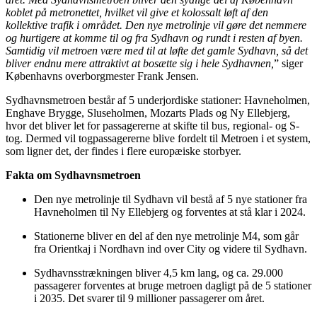
koblet på metronettet, hvilket vil give et kolossalt løft af den
kollektive trafik i området. Den nye metrolinje vil gøre det nemmere
og hurtigere at komme til og fra Sydhavn og rundt i resten af byen.
Samtidig vil metroen være med til at løfte det gamle Sydhavn, så det
bliver endnu mere attraktivt at bosætte sig i hele Sydhavnen,
” siger
Københavns overborgmester Frank Jensen.
Sydhavnsmetroen består af 5 underjordiske stationer: Havneholmen,
Enghave Brygge, Sluseholmen, Mozarts Plads og Ny Ellebjerg,
hvor det bliver let for passagererne at skifte til bus, regional- og S-
tog. Dermed vil togpassagererne blive fordelt til Metroen i et system,
som ligner det, der findes i flere europæiske storbyer.
Fakta om Sydhavnsmetroen
Den nye metrolinje til Sydhavn vil bestå af 5 nye stationer fra
Havneholmen til Ny Ellebjerg og forventes at stå klar i 2024.
Stationerne bliver en del af den nye metrolinje M4, som går
fra Orientkaj i Nordhavn ind over City og videre til Sydhavn.
Sydhavnsstrækningen bliver 4,5 km lang, og ca. 29.000
passagerer forventes at bruge metroen dagligt på de 5 stationer
i 2035. Det svarer til 9 millioner passagerer om året.