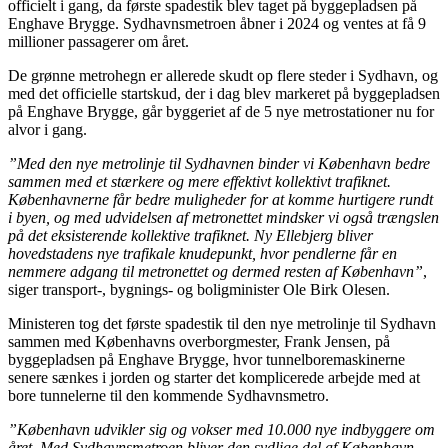
officielt i gang, da første spadestik blev taget på byggepladsen på
Enghave Brygge. Sydhavnsmetroen åbner i 2024 og ventes at få 9
millioner passagerer om året.
De grønne metrohegn er allerede skudt op flere steder i Sydhavn, og
med det officielle startskud, der i dag blev markeret på byggepladsen
på Enghave Brygge, går byggeriet af de 5 nye metrostationer nu for
alvor i gang.
”Med den nye metrolinje til Sydhavnen binder vi København bedre
sammen med et stærkere og mere effektivt kollektivt trafiknet.
Københavnerne får bedre muligheder for at komme hurtigere rundt
i byen, og med udvidelsen af metronettet mindsker vi også trængslen
på det eksisterende kollektive trafiknet. Ny Ellebjerg bliver
hovedstadens nye trafikale knudepunkt, hvor pendlerne får en
nemmere adgang til metronettet og dermed resten af København”
,
siger transport-, bygnings- og boligminister Ole Birk Olesen.
Ministeren tog det første spadestik til den nye metrolinje til Sydhavn
sammen med Københavns overborgmester, Frank Jensen, på
byggepladsen på Enghave Brygge, hvor tunnelboremaskinerne
senere sænkes i jorden og starter det komplicerede arbejde med at
bore tunnelerne til den kommende Sydhavnsmetro.
”København udvikler sig og vokser med 10.000 nye indbyggere om
året. Med Sydhavnsmetroen bliver den sydlige del af København