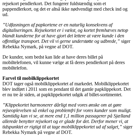
rejsekort pendlerkort. Det fungerer fuldstændig som et
pappendlerkort, og det er altså ikke nødvendigt med check ind og
ud.
”Udfasningen af papkortene er en naturlig konsekvens af
digitaliseringen. Rejsekortet er i vækst, og kortet fremhæves netop
blandt kunderne for at have gjort det lettere at være kunde i den
offentlige transport. Det vil vi gerne understøtte og udbrede,”
siger
Rebekka Nymark, på vegne af DOT.
De kunder, som bedst kan lide at have deres billet på
mobiltelefonen, vil kunne vælge at få deres pendlerkort på deres
mobiltelefon.
Farvel til mobilklippekortet
DOT tager også mobilklippekortet af markedet. Mobilklippekortet
blev indført i 2011 som en pendant til det gamle papklippekort. Det
er nu tre år siden, at papklippekortet udgik af billet-sortimentet.
”Klippekortet harmonerer dårligt med vores ønske om at gøre
rejseoplevelsen så enkel og problemfri for vores kunder som muligt.
Samtidig kan vi se, at mere end 1,1 million passagerer på Sjælland
allerede benytter rejsekort og er glade for det. Derfor mener vi, at
tidspunktet er rigtigt til at tage mobilklippekortet ud af salget,”
siger
Rebekka Nymark på vegne af DOT.