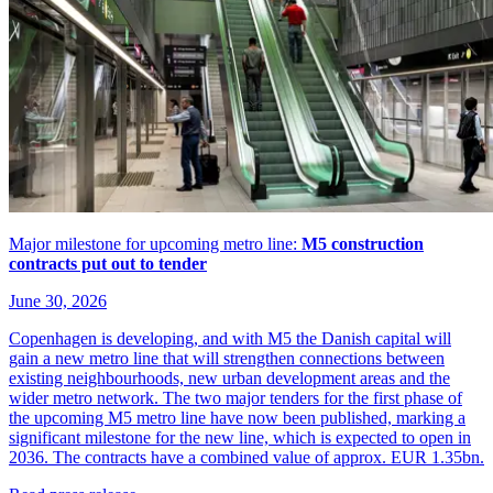
Major milestone for upcoming metro line:
M5 construction
contracts put out to tender
June 30, 2026
Copenhagen is developing, and with M5 the Danish capital will
gain a new metro line that will strengthen connections between
existing neighbourhoods, new urban development areas and the
wider metro network. The two major tenders for the first phase of
the upcoming M5 metro line have now been published, marking a
significant milestone for the new line, which is expected to open in
2036. The contracts have a combined value of approx. EUR 1.35bn.