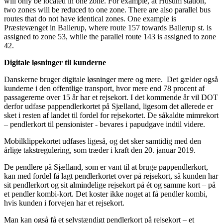
will only be located in one zone. For example, at Husum station,
two zones will be reduced to one zone. There are also parallel bus
routes that do not have identical zones. One example is
Præstevænget in Ballerup, where route 157 towards Ballerup st. is
assigned to zone 53, while the parallel route 143 is assigned to zone
42.
Digitale løsninger til kunderne
Danskerne bruger digitale løsninger mere og mere. Det gælder også
kunderne i den offentlige transport, hvor mere end 78 procent af
passagererne over 15 år har et rejsekort. I det kommende år vil DOT
derfor udfase pappendlerkortet på Sjælland, ligesom det allerede er
sket i resten af landet til fordel for rejsekortet. De såkaldte mimrekort
– pendlerkort til pensionister - bevares i papudgave indtil videre.
Mobilklippekortet udfases ligeså, og det sker samtidig med den
årlige takstregulering, som træder i kraft den 20. januar 2019.
De pendlere på Sjælland, som er vant til at bruge pappendlerkort,
kan med fordel få lagt pendlerkortet over på rejsekort, så kunden har
sit pendlerkort og sit almindelige rejsekort på ét og samme kort – på
et pendler kombi-kort. Det koster ikke noget at få pendler kombi,
hvis kunden i forvejen har et rejsekort.
Man kan også få et selvstændigt pendlerkort på rejsekort – et